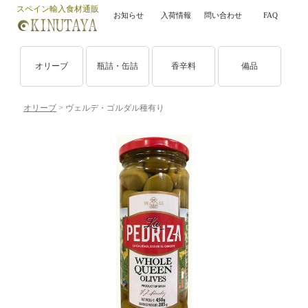
スペイン輸入食材通販
お知らせ
入荷情報
問い合わせ
FAQ
オリーブ
瓶詰・缶詰
香辛料
備品
オリーブ
> ヴェルデ・ゴルダル種有り