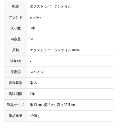
概要
エクストラバージンオイル
ブランド
prooliva
入り数
3本
内容量
5L
原料
エクストラバージンオイル100%
添加物
-
原産国
スペイン
保存基準
常温
賞味期限
2年
製品サイズ
縦13 cm, 横13 cm, 高さ35.5 cm
製品重量
4600 g