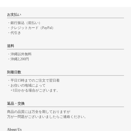
お支払い
・銀行振込（前払い）
・クレジットカード（PayPal）
・代引き
送料
・沖縄以外無料
・沖縄2,200円
到着日数
・平日15時までのご注文で翌日着
・お住いの地域によって
+1日かかる場合がございます。
返品・交換
商品の品質には万全を期しておりますが
万が一問題がございまいましたらご連絡ください。
About Us