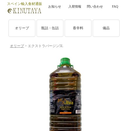
スペイン輸入食材通販
お知らせ
入荷情報
問い合わせ
FAQ
オリーブ
瓶詰・缶詰
香辛料
備品
オリーブ
> エクストラバージン5L